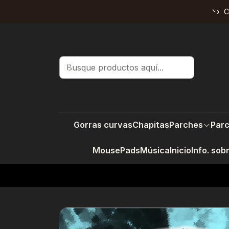
C
Gorras curvas
Chapitas
Parches
Parc
MousePads
Música
Inicio
Info. sob