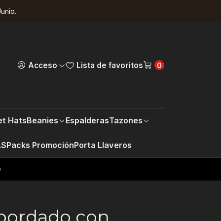
unio.
Acceso
Lista de favoritos
0
t Hats
Beanies
Espalderas
Tazones
AS
Packs Promoción
Porta Llaveros
e
 bordado con