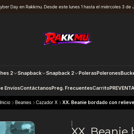
yber Day en Rakkmu. Desde este lunes 1 hasta el miércoles 3 de J
hes 2
Snapback
Snapback 2
Poleras
Polerones
Bucke
re Envíos
Contáctanos
Preg. Frecuentes
Carrito
PREVENT
Inicio
Beanies
Cazador X
XX. Beanie bordado con reliev
|
XX. Beanie