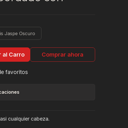
is Jaspe Oscuro
 al Carro
Comprar ahora
de favoritos
caciones
casi cualquier cabeza.