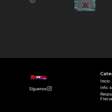
Cate
Inicio
Info. 
Síguenos
Respu
Frecu