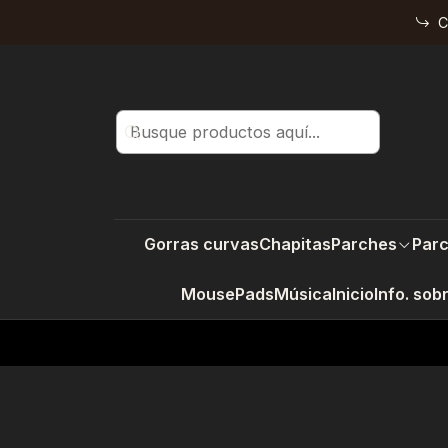
C
Gorras curvas
Chapitas
Parches
Parc
MousePads
Música
Inicio
Info. sob