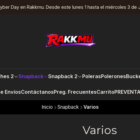
yber Day en Rakkmu. Desde este lunes 1 hasta el miércoles 3 de J
hes 2
Snapback
Snapback 2
Poleras
Polerones
Bucke
re Envíos
Contáctanos
Preg. Frecuentes
Carrito
PREVENT
Inicio
Snapback
Varios
Varios