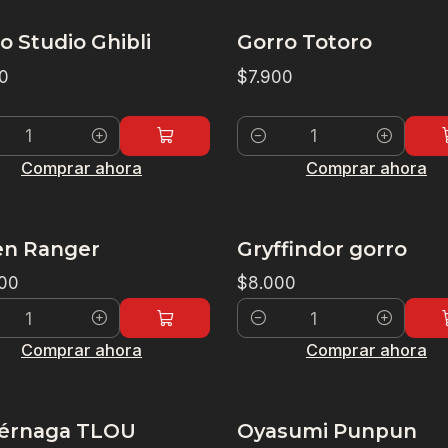
o Studio Ghibli
Gorro Totoro
0
$7.900
dad
Cantidad
Comprar ahora
Comprar ahora
en Ranger
Gryffindor gorro
00
$8.000
dad
Cantidad
Comprar ahora
Comprar ahora
iérnaga TLOU
Oyasumi Punpun