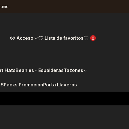
unio.
Acceso
Lista de favoritos
0
t Hats
Beanies
Espalderas
Tazones
AS
Packs Promoción
Porta Llaveros