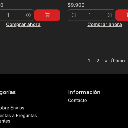
00
$9.900
dad
Cantidad
Comprar ahora
Comprar ahora
1
2
»
Último
gorías
Información
Contacto
sobre Envíos
estas a Preguntas
entes