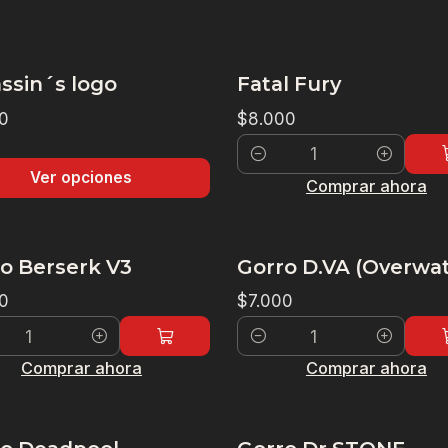
ssin´s logo
Fatal Fury
0
$8.000
Cantidad
Ver opciones
Comprar ahora
o Berserk V3
Gorro D.VA (Overwa
0
$7.000
dad
Cantidad
Comprar ahora
Comprar ahora