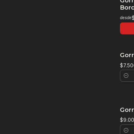
Gorr
Bord
desde
Gorr
$7.50
Canti
Gorr
$9.0