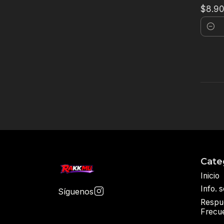
$8.9
Canti
Cate
Inicio
Info. 
Síguenos
Respu
Frecu