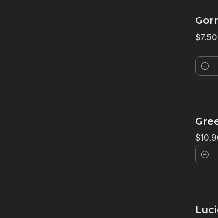
Gorr
$7.50
Canti
Gre
$10.9
Canti
Luc