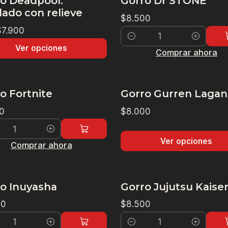
o Deadpool.
Gorro Dr STONE
ado con relieve
$8.500
$7.900
Cantidad
Ver opciones
Comprar ahora
o Fortnite
Gorro Gurren Laga
0
$8.000
dad
Ver opciones
Comprar ahora
o Inuyasha
Gorro Jujutsu Kaise
00
$8.500