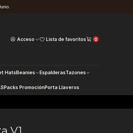
unio.
Acceso
Lista de favoritos
0
t Hats
Beanies
Espalderas
Tazones
AS
Packs Promoción
Porta Llaveros
a V1