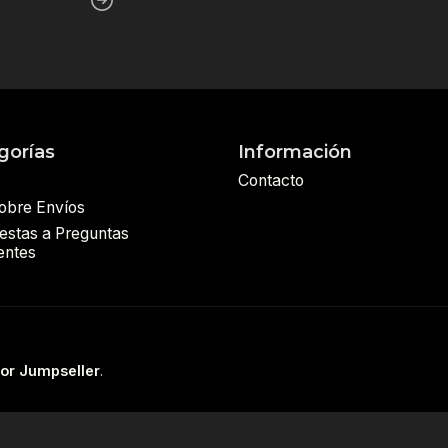
gorías
Información
Contacto
sobre Envíos
estas a Preguntas
entes
por Jumpseller
.