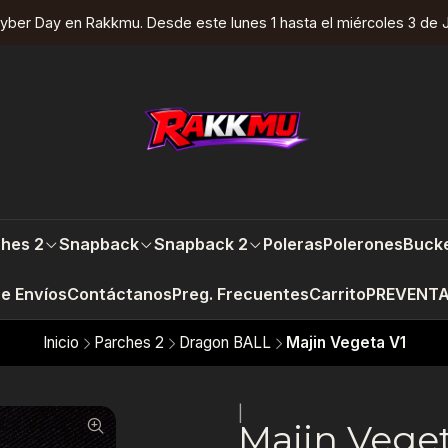
yber Day en Rakkmu. Desde este lunes 1 hasta el miércoles 3 de J
hes 2
Snapback
Snapback 2
Poleras
Polerones
Bucke
re Envíos
Contáctanos
Preg. Frecuentes
Carrito
PREVENT
Inicio
Parches 2
Dragon BALL
Majin Vegeta V1
|
Majin Veget