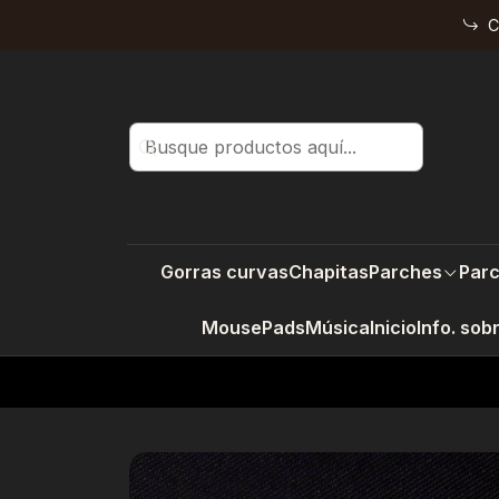
C
Gorras curvas
Chapitas
Parches
Parc
MousePads
Música
Inicio
Info. sob