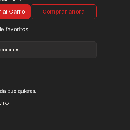
 al Carro
Comprar ahora
de favoritos
caciones
nda que quieras.
CTO