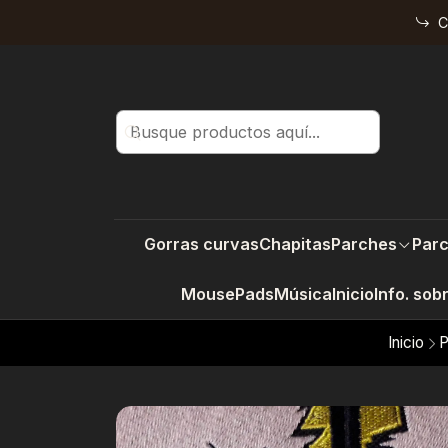
C
Gorras curvas
Chapitas
Parches
Parc
MousePads
Música
Inicio
Info. sob
Inicio
P