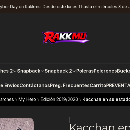
yber Day en Rakkmu. Desde este lunes 1 hasta el miércoles 3 de J
hes 2
Snapback
Snapback 2
Poleras
Polerones
Bucke
re Envíos
Contáctanos
Preg. Frecuentes
Carrito
PREVENT
arches
My Hero
Edición 2019/2020
Kacchan en su estado
|
Kacchan en