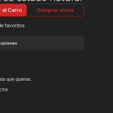
 al Carro
Comprar ahora
de favoritos
caciones
nda que quieras.
CTO