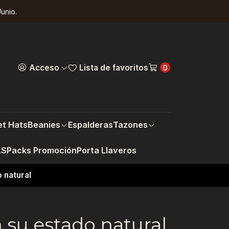
unio.
Acceso
Lista de favoritos
0
t Hats
Beanies
Espalderas
Tazones
AS
Packs Promoción
Porta Llaveros
 natural
 su estado natural