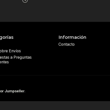
gorías
Información
Contacto
sobre Envíos
estas a Preguntas
entes
por Jumpseller
.