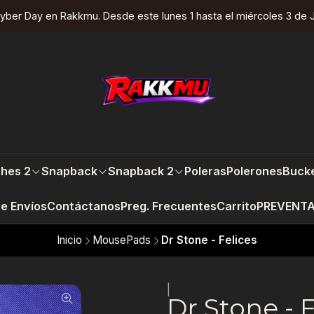
yber Day en Rakkmu. Desde este lunes 1 hasta el miércoles 3 de J
hes 2
Snapback
Snapback 2
Poleras
Polerones
Bucke
re Envíos
Contáctanos
Preg. Frecuentes
Carrito
PREVENT
Inicio
MousePads
Dr Stone - Felices
|
Dr Stone - F