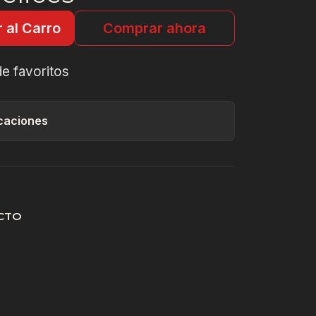
 al Carro
Comprar ahora
de favoritos
caciones
CTO