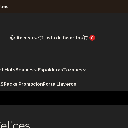
unio.
Acceso
Lista de favoritos
0
t Hats
Beanies
Espalderas
Tazones
AS
Packs Promoción
Porta Llaveros
elices