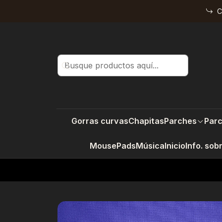
C
Gorras curvas
Chapitas
Parches
Parc
MousePads
Música
Inicio
Info. sob